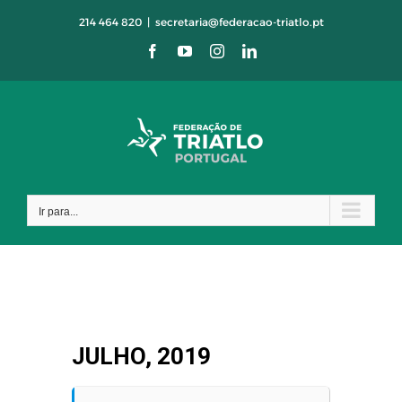
Skip
214 464 820
|
secretaria@federacao-triatlo.pt
to
Facebook
YouTube
Instagram
LinkedIn
content
Ir para...
JULHO, 2019