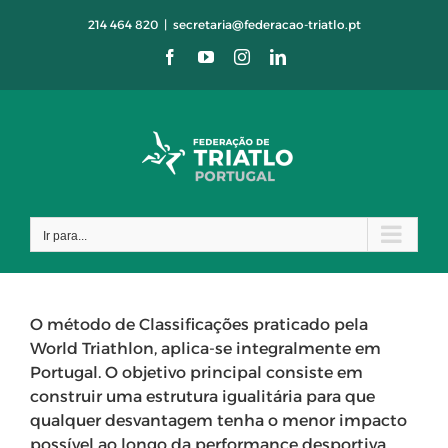
Skip
214 464 820
|
secretaria@federacao-triatlo.pt
to
Facebook
YouTube
Instagram
LinkedIn
content
Ir para...
O método de Classificações praticado pela
World Triathlon, aplica-se integralmente em
Portugal. O objetivo principal consiste em
construir uma estrutura igualitária para que
qualquer desvantagem tenha o menor impacto
possível ao longo da performance desportiva.