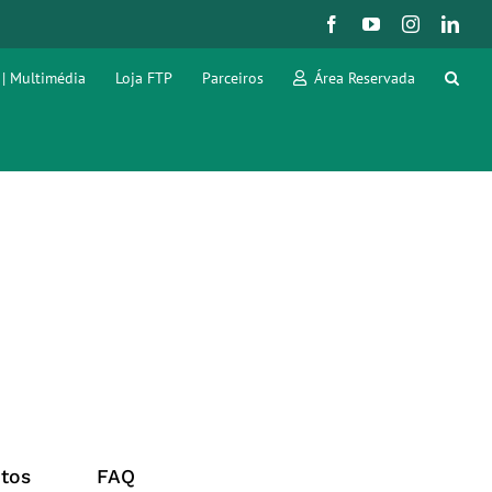
Facebook
YouTube
Instagram
Link
 | Multimédia
Loja FTP
Parceiros
Área Reservada
tos
FAQ