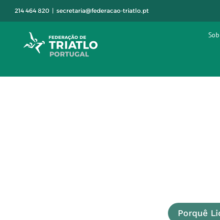
Skip
214 464 820
|
secretaria@federacao-triatlo.pt
to
content
Sob
Porquê Li