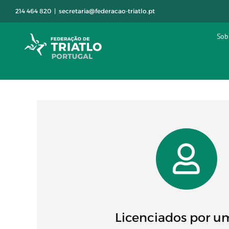
Skip
214 464 820
|
secretaria@federacao-triatlo.pt
to
content
Sob
Licenciados por u