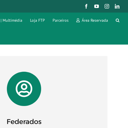
Facebook
YouTube
Instagram
Link
 | Multimédia
Loja FTP
Parceiros
Área Reservada
Federados