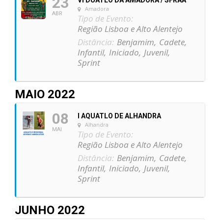
23
Amadora
ABR
Tipo de Evento:
Região Lisboa e Alto Alentejo
Distância:
Benjamim,
Cadete,
Infantil,
Iniciado,
Juvenil,
Sprint
MAIO 2022
08
I AQUATLO DE ALHANDRA
Alhandra
MAI
Tipo de Evento:
Região Lisboa e Alto Alentejo
Distância:
Benjamim,
Cadete,
Infantil,
Iniciado,
Juvenil,
Sprint
JUNHO 2022