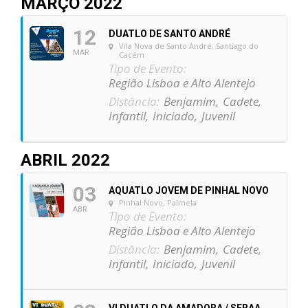
MARÇO 2022
12
DUATLO DE SANTO ANDRÉ
Vila Nova de Santo André, Santiago do
MAR
Cacém
Tipo de Evento:
Região Lisboa e Alto Alentejo
Distância:
Benjamim,
Cadete,
Infantil,
Iniciado,
Juvenil
ABRIL 2022
03
AQUATLO JOVEM DE PINHAL NOVO
Pinhal Novo, Palmela
ABR
Tipo de Evento:
Região Lisboa e Alto Alentejo
Distância:
Benjamim,
Cadete,
Infantil,
Iniciado,
Juvenil
VI DUATLO DA AMADORA / SFRAA