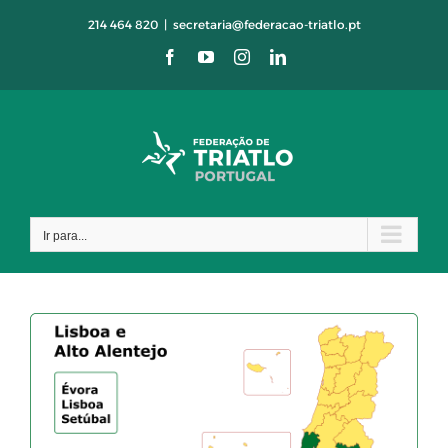
Skip
214 464 820
|
secretaria@federacao-triatlo.pt
to
Facebook
YouTube
Instagram
LinkedIn
content
Ir para...