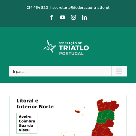
Skip
214 464 820
|
secretaria@federacao-triatlo.pt
to
Facebook
YouTube
Instagram
LinkedIn
content
Ir para...