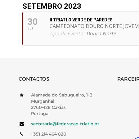
SETEMBRO 2023
30
II TRIATLO VERDE DE PAREDES
CAMPEONATO DOURO NORTE JOVEM
SET
Tipo de Evento:
Douro Norte
CONTACTOS
PARCEIR
Alameda do Sabugueiro, 1-B
Murganhal
2760–128 Caxias
Portugal
secretaria@federacao-triatlo.pt
+351 214 464 820