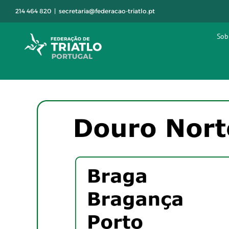
Skip
214 464 820
|
secretaria@federacao-triatlo.pt
to
content
Sob