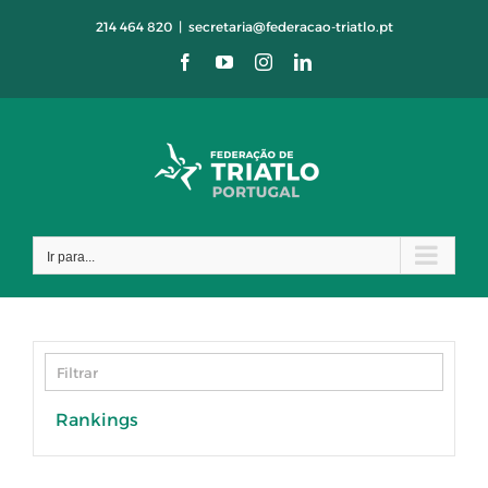
Skip
214 464 820
|
secretaria@federacao-triatlo.pt
to
Facebook
YouTube
Instagram
LinkedIn
content
Ir para...
Rankings