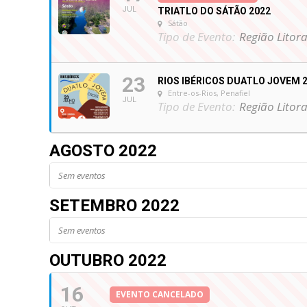
JUL
TRIATLO DO SÁTÃO 2022
Sátão
Tipo de Evento:
Região Litora
23
RIOS IBÉRICOS DUATLO JOVEM 
Entre-os-Rios, Penafiel
JUL
Tipo de Evento:
Região Litora
AGOSTO 2022
Sem eventos
SETEMBRO 2022
Sem eventos
OUTUBRO 2022
16
EVENTO CANCELADO