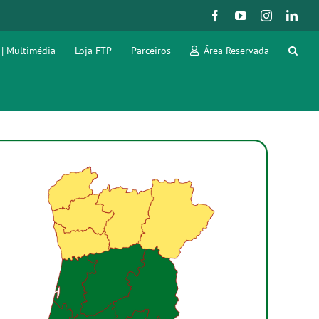
Facebook
YouTube
Instagram
Link
 | Multimédia
Loja FTP
Parceiros
Área Reservada