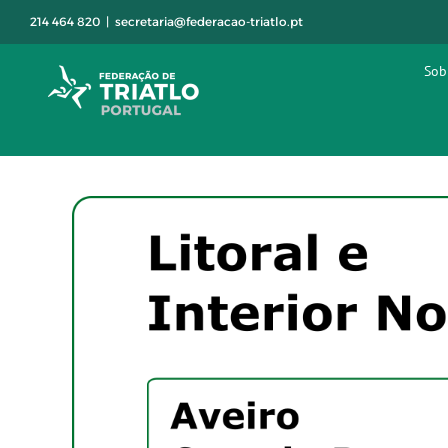
Skip
214 464 820
|
secretaria@federacao-triatlo.pt
to
content
Sob