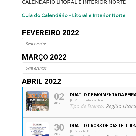
CALENDÁRIO LITORAL E INTERIOR NORTE
Guia do Calendário – Litoral e Interior Norte
FEVEREIRO 2022
Sem eventos
MARÇO 2022
Sem eventos
ABRIL 2022
02
DUATLO DE MOIMENTA DA BEIR
Moimenta da Beira
ABR
Tipo de Evento:
Região Litora
30
DUATLO CROSS DE CASTELO B
Castelo Branco
ABR