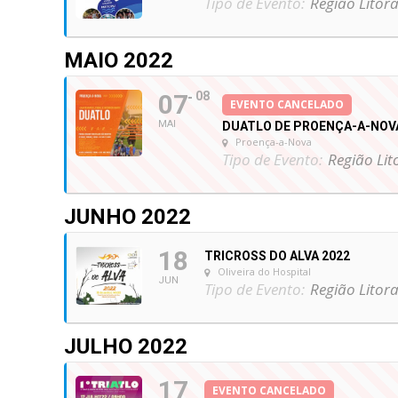
Tipo de Evento:
Região Litora
MAIO 2022
07
08
EVENTO CANCELADO
MAI
DUATLO DE PROENÇA-A-NOV
Proença-a-Nova
Tipo de Evento:
Região Lit
JUNHO 2022
18
TRICROSS DO ALVA 2022
Oliveira do Hospital
JUN
Tipo de Evento:
Região Litora
JULHO 2022
17
EVENTO CANCELADO