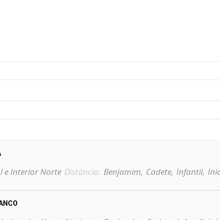
A
l e Interior Norte
Distância:
Benjamim,
Cadete,
Infantil,
Ini
RANCO