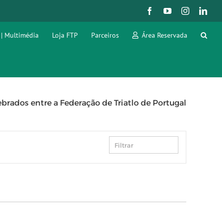
Facebook
YouTube
Instagram
Link
 | Multimédia
Loja FTP
Parceiros
Área Reservada
brados entre a Federação de Triatlo de Portugal