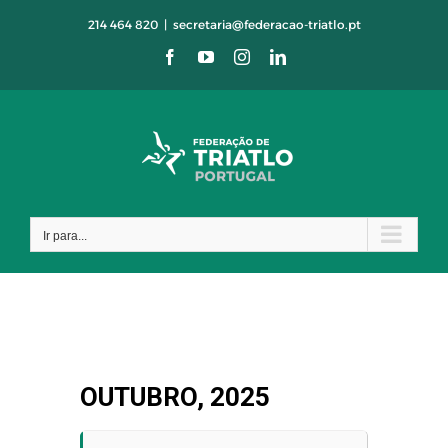
Skip
214 464 820
|
secretaria@federacao-triatlo.pt
to
Facebook
YouTube
Instagram
LinkedIn
content
Ir para...
OUTUBRO, 2025