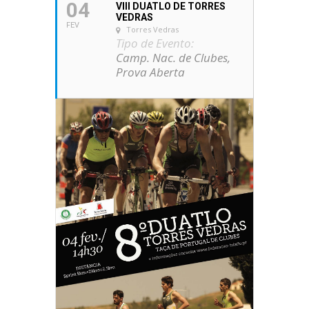
04
VIII DUATLO DE TORRES
VEDRAS
FEV
Torres Vedras
Tipo de Evento:
Camp. Nac. de Clubes,
Prova Aberta