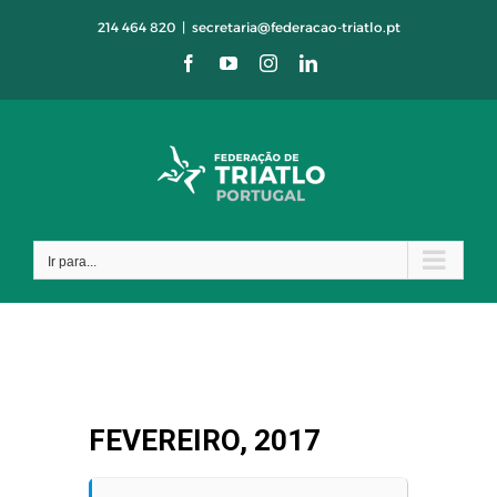
Skip
214 464 820
|
secretaria@federacao-triatlo.pt
to
Facebook
YouTube
Instagram
LinkedIn
content
Ir para...
FEVEREIRO, 2017