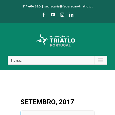
Skip
214 464 820
|
secretaria@federacao-triatlo.pt
to
Facebook
YouTube
Instagram
LinkedIn
content
Ir para...
SETEMBRO, 2017