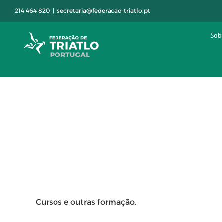
Skip
214 464 820
|
secretaria@federacao-triatlo.pt
to
content
Sob
Cursos e outras formação.