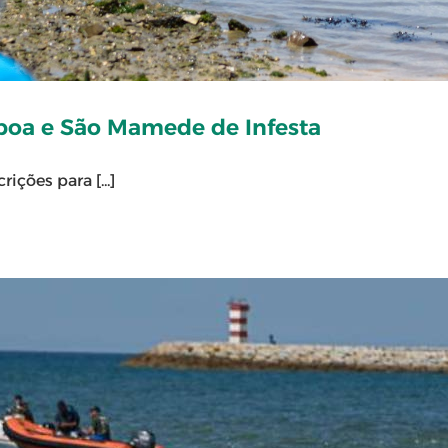
isboa e São Mamede de Infesta
ções para [...]