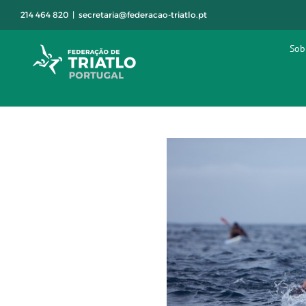
Skip
214 464 820
|
secretaria@federacao-triatlo.pt
to
content
Sob