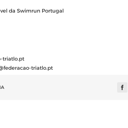
ável da Swimrun Portugal
triatlo.pt
federacao-triatlo.pt
IA