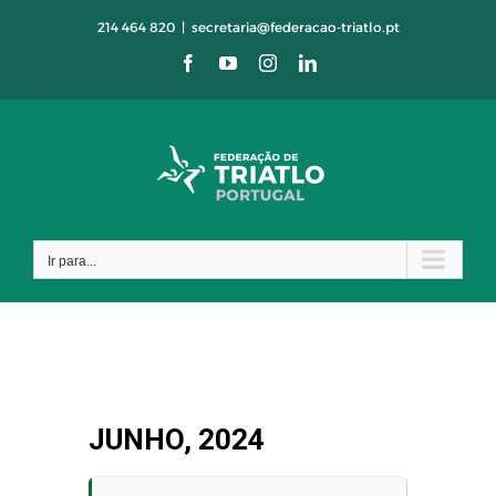
Skip
214 464 820
|
secretaria@federacao-triatlo.pt
to
Facebook
YouTube
Instagram
LinkedIn
content
Ir para...
JUNHO, 2024