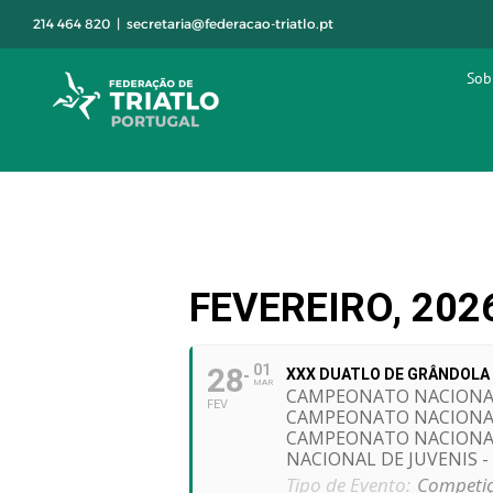
Skip
214 464 820
|
secretaria@federacao-triatlo.pt
to
content
Sob
FEVEREIRO, 202
28
01
XXX DUATLO DE GRÂNDOLA
MAR
CAMPEONATO NACIONAL
FEV
CAMPEONATO NACIONAL
CAMPEONATO NACIONAL
NACIONAL DE JUVENIS 
Tipo de Evento:
Competiç