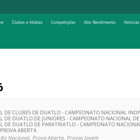
re
Clubes e Atletas
Competições
Alto Rendimento
Notícias
6
 DE CLUBES DE DUATLO - CAMPEONATO NACIONAL INDIV
 DE DUATLO DE JUNIORES - CAMPEONATO NACIONAL DE 
 DE DUATLO DE PARATRIATLO - CAMPEONATO NACIONA
- PROVA ABERTA
ão Nacional,
Prova Aberta,
Provas Jovem