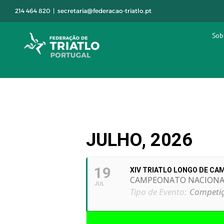
Skip
214 464 820
|
secretaria@federacao-triatlo.pt
to
content
Sob
JULHO, 2026
19
XIV TRIATLO LONGO DE CA
CAMPEONATO NACIONAL
JUL
Tipo de Evento:
Competiç