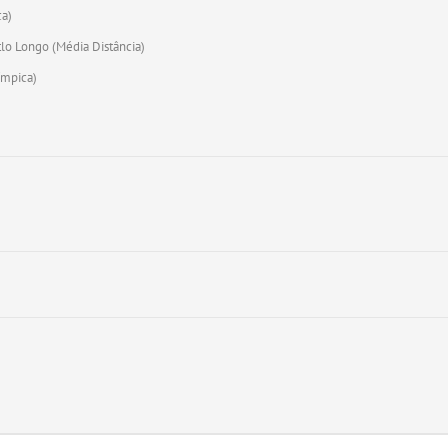
ca)
atlo Longo (Média Distância)
límpica)