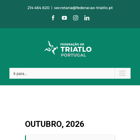
Skip
214 464 820
|
secretaria@federacao-triatlo.pt
to
Facebook
YouTube
Instagram
LinkedIn
content
Ir para...
OUTUBRO, 2026