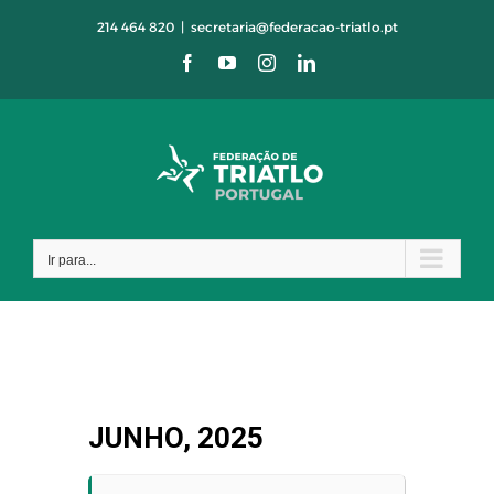
Skip
214 464 820
|
secretaria@federacao-triatlo.pt
to
Facebook
YouTube
Instagram
LinkedIn
content
Ir para...
JUNHO, 2025