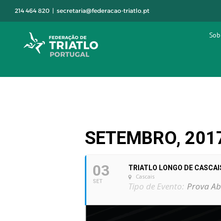
Skip
214 464 820
|
secretaria@federacao-triatlo.pt
to
content
Sob
SETEMBRO, 201
03
TRIATLO LONGO DE CASCAIS
Cascais
SET
Tipo de Evento:
Prova Ab