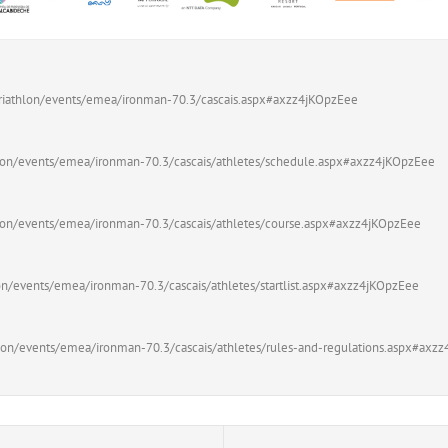
triathlon/events/emea/ironman-70.3/cascais.aspx#axzz4jKOpzEee
hlon/events/emea/ironman-70.3/cascais/athletes/schedule.aspx#axzz4jKOpzEee
hlon/events/emea/ironman-70.3/cascais/athletes/course.aspx#axzz4jKOpzEee
on/events/emea/ironman-70.3/cascais/athletes/startlist.aspx#axzz4jKOpzEee
hlon/events/emea/ironman-70.3/cascais/athletes/rules-and-regulations.aspx#axz