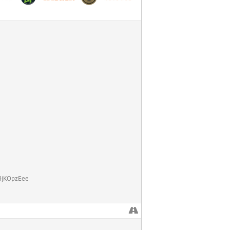
z4jKOpzEee