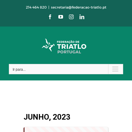
Skip
214 464 820
|
secretaria@federacao-triatlo.pt
to
Facebook
YouTube
Instagram
LinkedIn
content
Ir para...
JUNHO, 2023