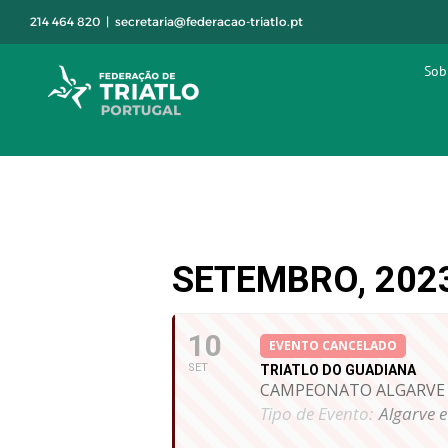
Skip
214 464 820
|
secretaria@federacao-triatlo.pt
to
content
Sob
SETEMBRO, 202
10
EVENTO CANCELADO
SET
TRIATLO DO GUADIANA
CAMPEONATO ALGARVE 
Tipo de Evento:
Algarve e