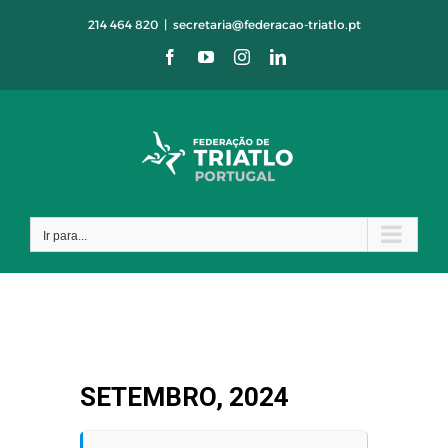
Skip
214 464 820
|
secretaria@federacao-triatlo.pt
to
Facebook
YouTube
Instagram
LinkedIn
content
Ir para...
SETEMBRO, 2024