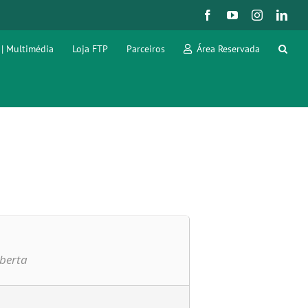
Facebook
YouTube
Instagram
Link
 | Multimédia
Loja FTP
Parceiros
Área Reservada
berta