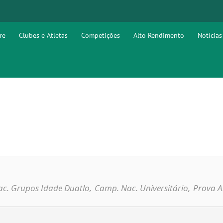
re
Clubes e Atletas
Competições
Alto Rendimento
Notícias
c. Grupos Idade Duatlo,
Camp. Nac. Universitário,
Prova A