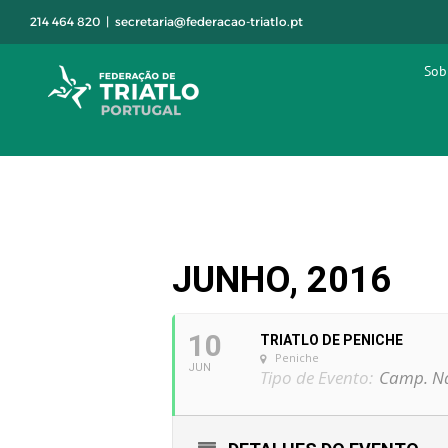
Skip
214 464 820
|
secretaria@federacao-triatlo.pt
to
content
Sob
JUNHO, 2016
10
TRIATLO DE PENICHE
Peniche
JUN
Tipo de Evento:
Camp. Na