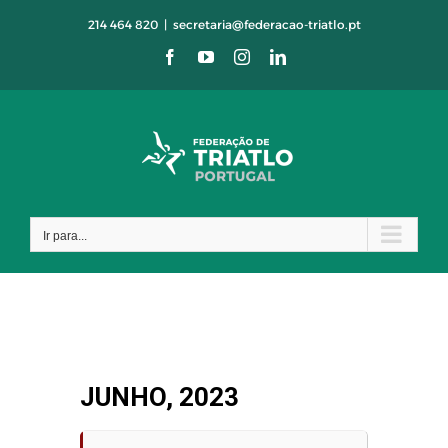
Skip
214 464 820
|
secretaria@federacao-triatlo.pt
to
Facebook
YouTube
Instagram
LinkedIn
content
Ir para...
JUNHO, 2023