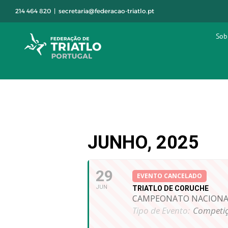
Skip
214 464 820
|
secretaria@federacao-triatlo.pt
to
content
Sob
JUNHO, 2025
29
EVENTO CANCELADO
JUN
TRIATLO DE CORUCHE
CAMPEONATO NACIONAL
Tipo de Evento:
Competiç