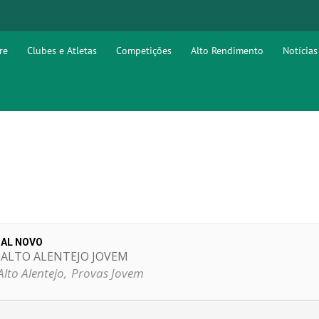
re
Clubes e Atletas
Competições
Alto Rendimento
Notícias
HAL NOVO
 ALTO ALENTEJO JOVEM
Alto Alentejo,
Provas Jovem