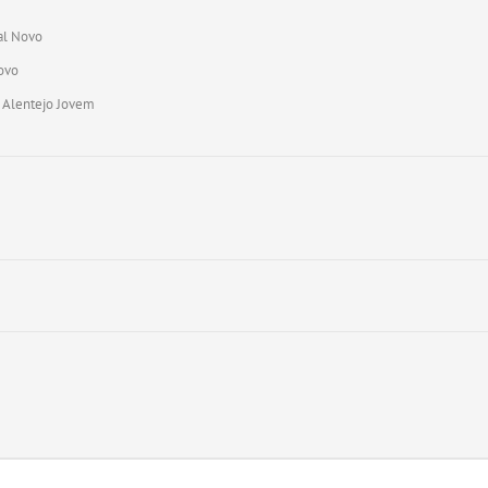
al Novo
Novo
o Alentejo Jovem