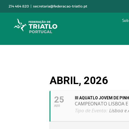
Skip
214 464 820
|
secretaria@federacao-triatlo.pt
to
content
Sob
ABRIL, 2026
25
III AQUATLO JOVEM DE PIN
CAMPEONATO LISBOA E
ABR
Tipo de Evento:
Lisboa e 