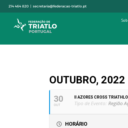
Skip
214 464 820
|
secretaria@federacao-triatlo.pt
to
content
Sob
OUTUBRO, 2022
30
II AZORES CROSS TRIATHL
Tipo de Evento:
Região A
OUT
HORÁRIO