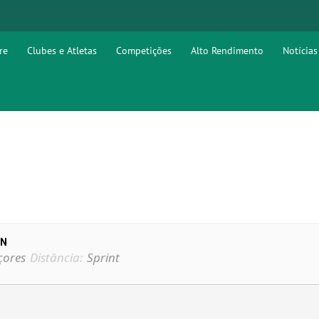
re
Clubes e Atletas
Competições
Alto Rendimento
Notícias
ON
çores
Distância:
Sprint