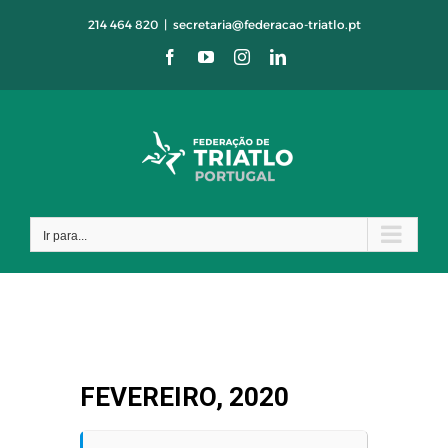
Skip
214 464 820
|
secretaria@federacao-triatlo.pt
to
Facebook
YouTube
Instagram
LinkedIn
content
Ir para...
FEVEREIRO, 2020