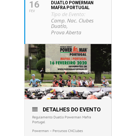
16
DUATLO POWERMAN
MAFRA PORTUGAL
FEV
Tipo de Evento:
Camp. Nac. Clubes
Duatlo,
Prova Aberta
DETALHES DO EVENTO
Regulamento Duatlo Powerman Mafra
Portugal
Powerman – Percursos CNClubes