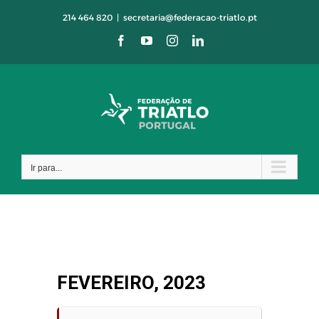
Skip
214 464 820
|
secretaria@federacao-triatlo.pt
to
Facebook
YouTube
Instagram
LinkedIn
content
Ir para...
FEVEREIRO, 2023