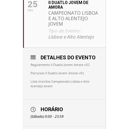
25
II DUATLO JOVEM DE
AMORA
FEV
CAMPEONATO LISBOA
E ALTO ALENTEJO
JOVEM
Tipo de Evento:
Lisboa e Alto Alentejo
DETALHES DO EVENTO
Regulamento II Duatlo Jovem Amora v02
Percursos
II Duatlo Jovem Amora v01
Lista Inscritos Campeonato Lisboa e Alto
Alentejo Jovem
HORÁRIO
(Sábado) 0:00 - 23:59