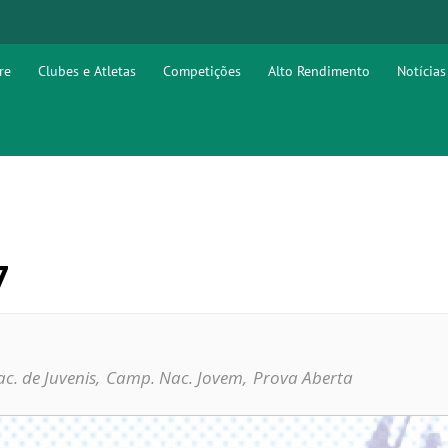
re
Clubes e Atletas
Competições
Alto Rendimento
Notícias
7
c. de Juvenis,
Camp. Nac. Jovem,
Prova Aberta