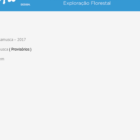
hamusca – 2017
musca
( Provisórios )
vem