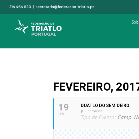
Skip
214 464 820
|
secretaria@federacao-triatlo.pt
to
content
Sob
FEVEREIRO, 201
19
DUATLO DO SEMIDEIRO
Chamusca
FEV
Tipo de Evento:
Camp. Na