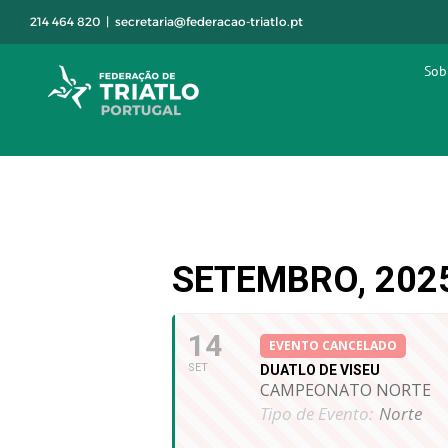
Skip
214 464 820
|
secretaria@federacao-triatlo.pt
to
content
Sob
SETEMBRO, 202
14
EVENTO CANCELADO
SET
DUATLO DE VISEU
CAMPEONATO NORTE
Tipo de Evento:
Norte