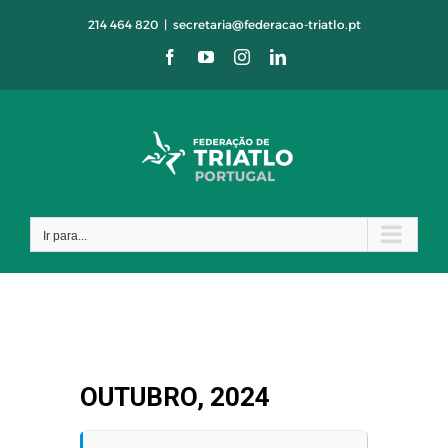
Skip
214 464 820
|
secretaria@federacao-triatlo.pt
to
Facebook
YouTube
Instagram
LinkedIn
content
Ir para...
OUTUBRO, 2024