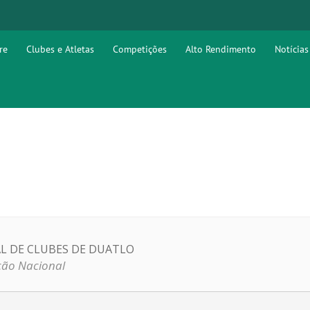
re
Clubes e Atletas
Competições
Alto Rendimento
Notícias
 DE CLUBES DE DUATLO
ão Nacional