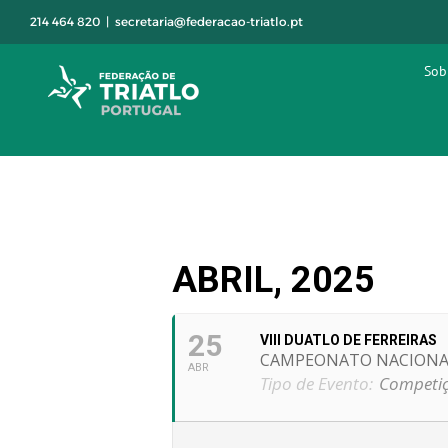
Skip
214 464 820
|
secretaria@federacao-triatlo.pt
to
content
Sob
ABRIL, 2025
25
VIII DUATLO DE FERREIRAS
CAMPEONATO NACIONAL
ABR
Tipo de Evento:
Competiç