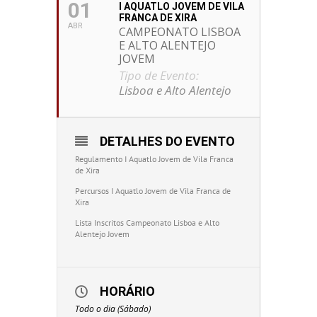
01
I AQUATLO JOVEM DE VILA
FRANCA DE XIRA
ABR
CAMPEONATO LISBOA
E ALTO ALENTEJO
JOVEM
Tipo de Evento:
Lisboa e Alto Alentejo
DETALHES DO EVENTO
Regulamento I Aquatlo Jovem de Vila Franca
de Xira
Percursos I Aquatlo Jovem de Vila Franca de
Xira
Lista Inscritos Campeonato Lisboa e Alto
Alentejo Jovem
HORÁRIO
Todo o dia (Sábado)