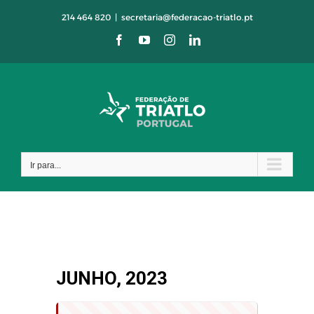
Skip
214 464 820
|
secretaria@federacao-triatlo.pt
to
Facebook
YouTube
Instagram
LinkedIn
content
Ir para...
JUNHO, 2023