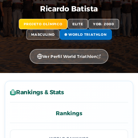
Ricardo Batista
PROJETO OLÍMPICO
ELITE
YOB: 2000
MASCULINO
🌐 WORLD TRIATHLON
Ver Perfil World Triathlon
Rankings & Stats
Rankings