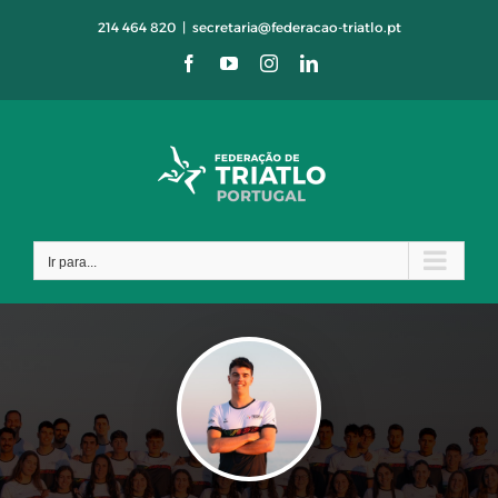
Skip
214 464 820
|
secretaria@federacao-triatlo.pt
to
Facebook
YouTube
Instagram
LinkedIn
content
Ir para...