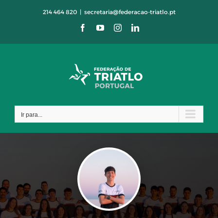
Skip
214 464 820
|
secretaria@federacao-triatlo.pt
to
Facebook
YouTube
Instagram
LinkedIn
content
Ir para...