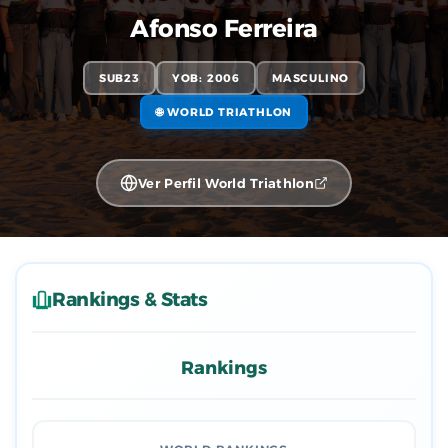
Afonso Ferreira
SUB23
YOB: 2006
MASCULINO
🌐 WORLD TRIATHLON
Ver Perfil World Triathlon
Rankings & Stats
Rankings