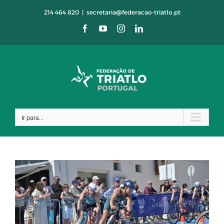
Skip
214 464 820
|
secretaria@federacao-triatlo.pt
to
Facebook
YouTube
Instagram
LinkedIn
content
Ir para...