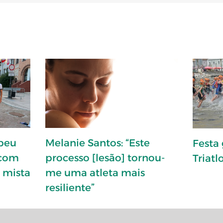
opeu
Melanie Santos: “Este
Festa
 com
processo [lesão] tornou-
Triat
a mista
me uma atleta mais
resiliente”