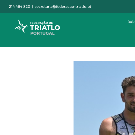
Skip
214 464 820
|
secretaria@federacao-triatlo.pt
to
content
Sob