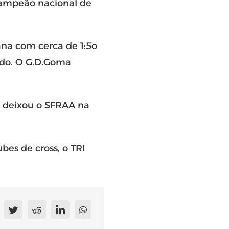
 campeão nacional de
ana com cerca de 1:5o
ado. O G.D.Goma
e deixou o SFRAA na
bes de cross, o TRI