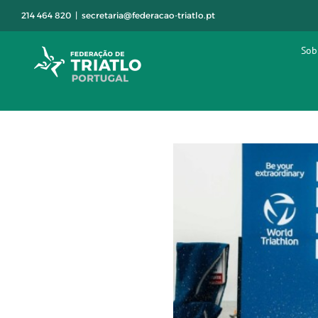
Skip
214 464 820
|
secretaria@federacao-triatlo.pt
to
content
Sob