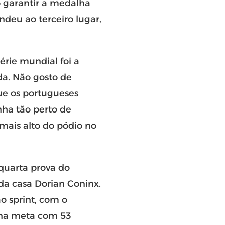
 garantir a medalha
deu ao terceiro lugar,
érie mundial foi a
da. Não gosto de
que os portugueses
ha tão perto de
 mais alto do pódio no
 quarta prova do
 da casa Dorian Coninx.
ao sprint, com o
u na meta com 53