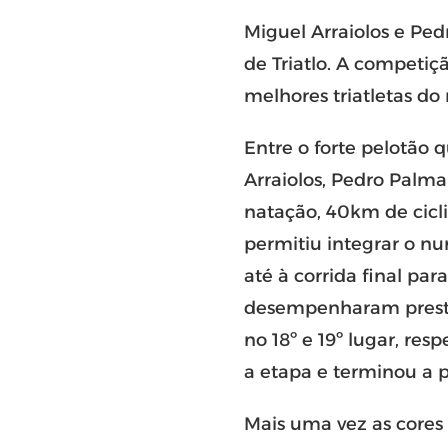
Miguel Arraiolos e Pe
de Triatlo. A competiç
melhores triatletas do
Entre o forte pelotão 
Arraiolos, Pedro Palm
natação, 40km de cicl
permitiu integrar o n
até à corrida final par
desempenharam presta
no 18º e 19º lugar, res
a etapa e terminou a p
Mais uma vez as cores