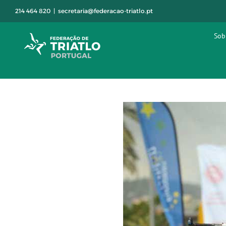
Skip
214 464 820
|
secretaria@federacao-triatlo.pt
to
content
Sob