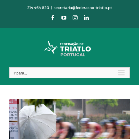
Skip
214 464 820
|
secretaria@federacao-triatlo.pt
to
Facebook
YouTube
Instagram
LinkedIn
content
Ir para...