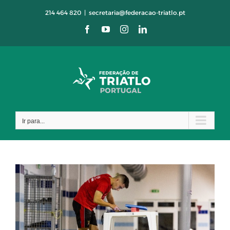
Skip
214 464 820
|
secretaria@federacao-triatlo.pt
to
Facebook
YouTube
Instagram
LinkedIn
content
Ir para...