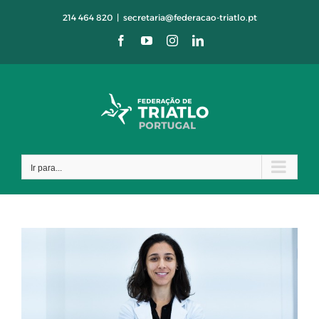
Skip
214 464 820
|
secretaria@federacao-triatlo.pt
to
Facebook
YouTube
Instagram
LinkedIn
content
Ir para...