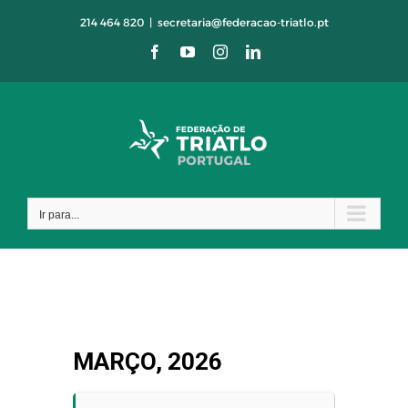
Skip
214 464 820
|
secretaria@federacao-triatlo.pt
to
Facebook
YouTube
Instagram
LinkedIn
content
Ir para...
MARÇO, 2026