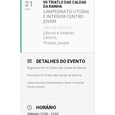
21
VII TRIATLO DAS CALDAS
DA RAINHA
MAR
CAMPEONATO LITORAL
E INTERIOR CENTRO
JOVEM
Tipo de Evento:
Litoral e Interior
Centro,
Provas Jovem
DETALHES DO EVENTO
Regulamento VII Triatlo das Caldas da Rainha
Percursos VII Triatlo das Caldas da Rainha
Lista Inscritos Campeonato Litoral e Interior
Centro Jovem
HORÁRIO
(Sábado) 12:02 - 12:02