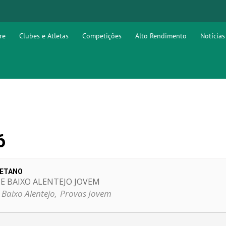
re
Clubes e Atletas
Competições
Alto Rendimento
Notícias
6
LETANO
E BAIXO ALENTEJO JOVEM
 Baixo Alentejo,
Provas Jovem