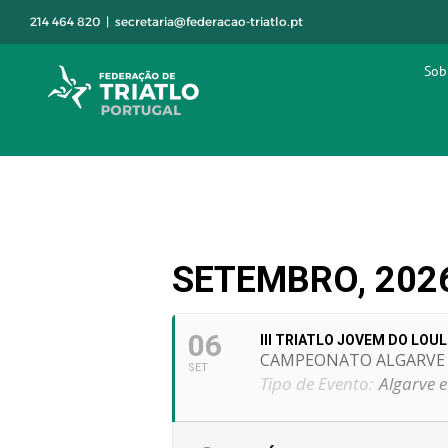
Skip
214 464 820
|
secretaria@federacao-triatlo.pt
to
content
Sob
SETEMBRO, 202
06
III TRIATLO JOVEM DO LOU
CAMPEONATO ALGARVE 
SET
Tipo de Evento:
Algarve e