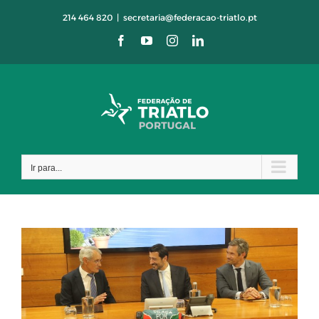
Skip
214 464 820
|
secretaria@federacao-triatlo.pt
to
Facebook
YouTube
Instagram
LinkedIn
content
Ir para...