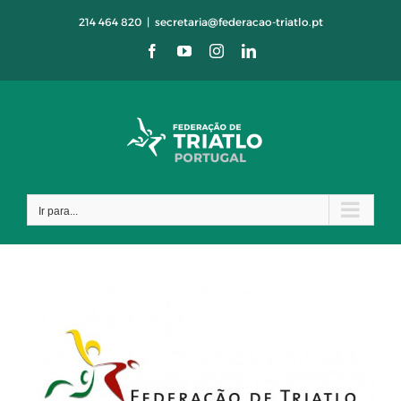
Skip
214 464 820
|
secretaria@federacao-triatlo.pt
to
Facebook
YouTube
Instagram
LinkedIn
content
Ir para...